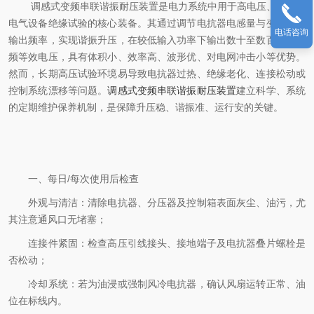
调感式变频串联谐振耐压装置是电力系统中用于高电压、大容量
电气设备绝缘试验的核心装备。其通过调节电抗器电感量与变频电源
电话咨询
输出频率，实现谐振升压，在较低输入功率下输出数十至数百千伏工
频等效电压，具有体积小、效率高、波形优、对电网冲击小等优势。
然而，长期高压试验环境易导致电抗器过热、绝缘老化、连接松动或
控制系统漂移等问题。
调感式变频串联谐振耐压装置
建立科学、系统
的定期维护保养机制，是保障升压稳、谐振准、运行安的关键。
一、每日/每次使用后检查
外观与清洁：清除电抗器、分压器及控制箱表面灰尘、油污，尤
其注意通风口无堵塞；
连接件紧固：检查高压引线接头、接地端子及电抗器叠片螺栓是
否松动；
冷却系统：若为油浸或强制风冷电抗器，确认风扇运转正常、油
位在标线内。