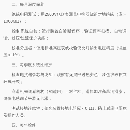
二、每月深度保养
绝缘电阻测试：用2500V兆欧表测量电抗器绕组对地绝缘（应＞
1000MΩ）；
控制系统自检：运行装置自诊断程序，验证频率扫描、自动调
谐、过压/过流保护功能；
校准分压器：使用标准高压表或校验仪比对输出电压精度（误差
应≤±1%）。
三、每季度系统性维护
检查电抗器铁芯与绕组：观察有无局部过热变色、漆包线破损或
环氧开裂；
润滑机械调感机构（如适用）：对丝杠、滑轨加注高温润滑脂，
确保电感调节平滑无卡滞；
测试接地连续性：整套装置接地电阻应＜0.1Ω，防止感应电压危
及操作人员。
四、每年检修