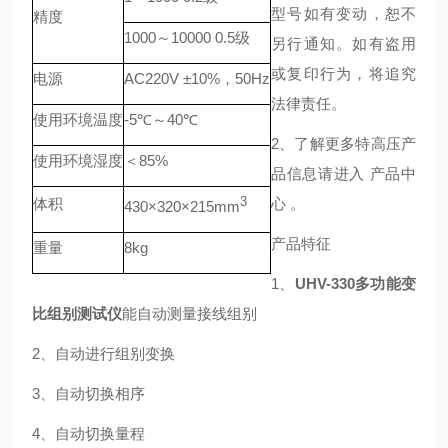
型号如有变动，恕不
精度
1000～10000 0.5级
另行通知。如有盗用
或复印行为，将追究
电源
AC220V ±10%，50Hz
法律责任。
使用环境温度
-5℃～40℃
2、了解更多特高压产
使用环境湿度
＜85%
品信息请进入 产品中
体积
3
心 。
430×320×215mm
产品特征
重量
8kg
1、
UHV-330多功能变
比组别测试仪
能自动测量接线组别
2、自动进行组别变换
3、自动切换相序
4、自动切换量程