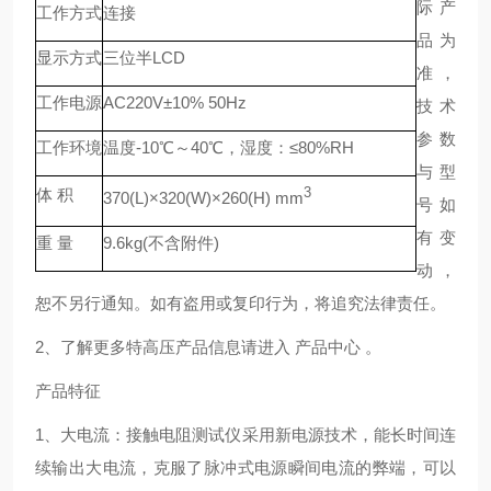
际产
工作方式
连接
品为
显示方式
三位半LCD
准，
工作电源
AC220V±10% 50Hz
技术
参数
工作环境
温度-10℃～40℃，湿度：≤80%RH
与型
体 积
3
370(L)×320(W)×260(H) mm
号如
有变
重 量
9.6kg(不含附件)
动，
恕不另行通知。如有盗用或复印行为，将追究法律责任。
2、了解更多特高压产品信息请进入 产品中心 。
产品特征
1、大电流：接触电阻测试仪采用新电源技术，能长时间连
续输出大电流，克服了脉冲式电源瞬间电流的弊端，可以