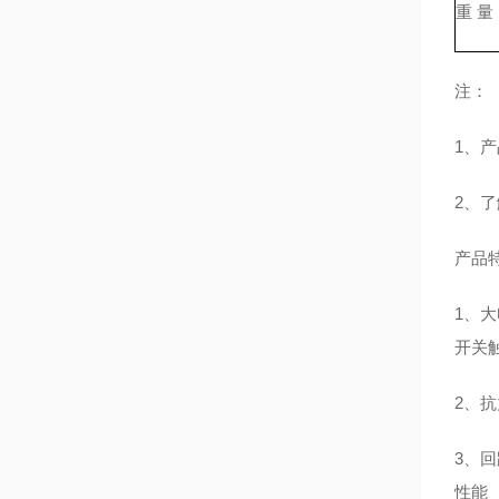
重 量
注：
1、
2、
产品
1、
开关
2、
3、
性能