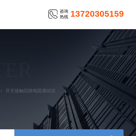
咨询
13720305159
热线
TER
开关接触回路电阻测试仪