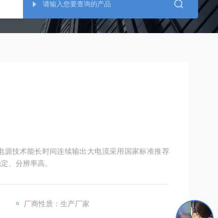
用新电源技术能长时间连续输出大电流采用国家标准推荐
稳定、分辨率高。
厂商性质：生产厂家