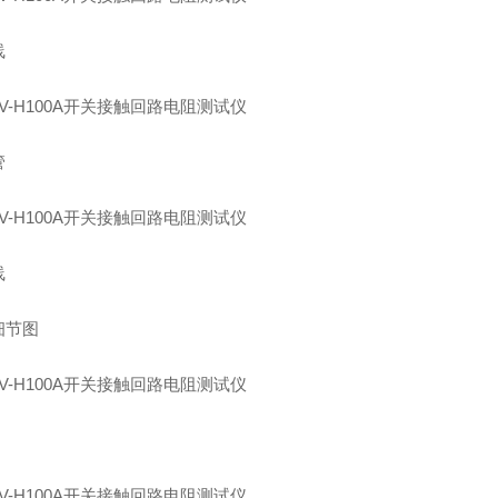
线
管
线
细节图