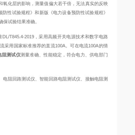
和氧化层的影响，测量值偏大若干倍，无法真实的反映
接和预防性试验规程》和新版《电力设备预防性试验规程》
以确保试验结果准确。
/T845.4-2019，采用高频开关电源技术和数字电路
用国家标准推荐的直流100A。可在电流100A的情
路电阻测试仪
测量准确、性能稳定，符合电力、供电部门
、电阻回路测试仪、智能回路电阻测试仪、接触电阻测