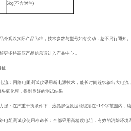
6kg(不含附件)
产品外观以实际产品为准，技术参数与型号如有变动，恕不另行通知
了解更多特高压产品信息请进入产品中心 。
特征
大电流：回路电阻测试仪采用新电源技术，能长时间连续输出大电流
触头氧化膜，得到良好的测试结果
抗力强：在严重干扰条件下，液晶屏位数据能稳定在±1个字范围内，
回路电阻测试仪使用寿命长：全部采用高精度电阻，有效的消除环境