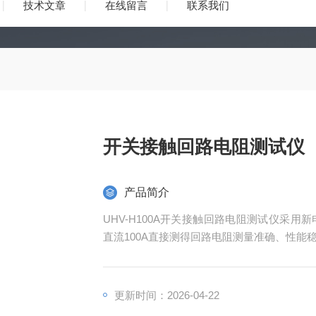
技术文章
在线留言
联系我们
开关接触回路电阻测试仪
产品简介
UHV-H100A开关接触回路电阻测试仪采
直流100A直接测得回路电阻测量准确、性能
更新时间：2026-04-22