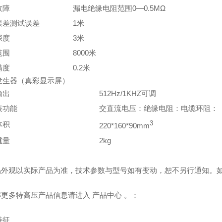
故障
漏电绝缘电阻范围0—0.5MΩ
误差测试误差
1米
深度
3米
范围
8000米
精度
0.2米
发生器（真彩显示屏）
输出
512Hz/1KHZ可调
表功能
交直流电压：绝缘电阻：电缆环阻：
体积
3
220*160*90mm
重量
2kg
产品外观以实际产品为准，技术参数与型号如有变动，恕不另行通知。
解更多特高压产品信息请进入 产品中心 。：
特征