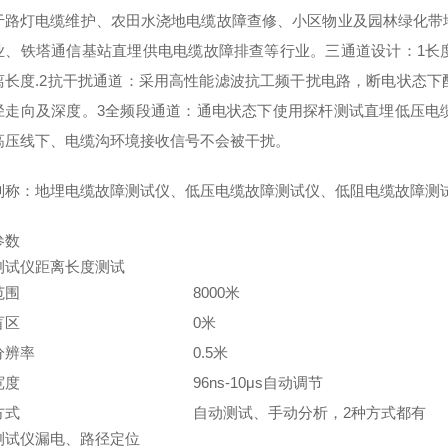
于路灯电缆维护、农田水浇地电缆故障查修、小区物业及园林绿化带
业、铁塔通信基站直埋供电电缆故障排查等行业。三通道设计：1长
离长度.2抗干扰通道：采用高性能滤波抗工频干扰电路，断电状态
径走向及深度。3全频段通道：通电状态下使用探杆测试直埋低压电
高压线下、电缆沟环境接收信号不会被干扰。
别称：地埋电缆故障测试仪、低压电缆故障测试仪、低阻电缆故障测
参数
测试仪距离长度测试
范围
8000米
盲区
0米
分辨率
0.5米
宽度
96ns-10μs自动调节
方式
自动测试、手动分析，2种方式都有
测试仪漏电、路径定位