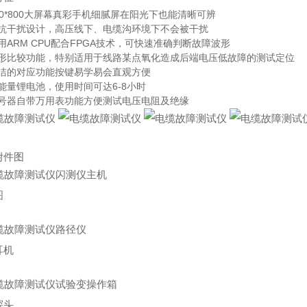
80*800大屏幕真彩手机细腻屏在阳光下也能清晰可辨
高抗干扰设计，高压线下、电缆沟环境下不会被干扰
用ARM CPU配合FPGA技术，可快速准确判断故障波形
波形比较功能，特别适用于线路某点氧化造成后端电压低故障的测试定位
简洁的对应功能按键易学易会直观方便
能量锂电池，使用时间可达6-8小时
信号器自带万用表功能方便测试电压电阻及绝缘
附件图
图
耳机
探头