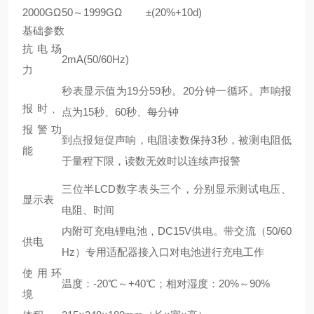
2000GΩ
50～1999GΩ
±(20%+10d)
基础参数
抗电场
2mA(50/60Hz)
力
秒表显示值为19分59秒。20分钟一循环。声响报
报时、
点为15秒、60秒、每分钟
报警功
到点报短促声响，电阻读数保持3秒，被测电阻低
能
于量程下限，读数无效时以连续声报警
三位半LCD数字表头三个，分别显示测试电压、
显示表
电阻、时间
内附可充电锂电池，DC15V供电。带交流（50/60
供电
Hz）专用适配器接入口对电池进行充电工作
使用环
温度：-20℃～+40℃；相对湿度：20%～90%
境