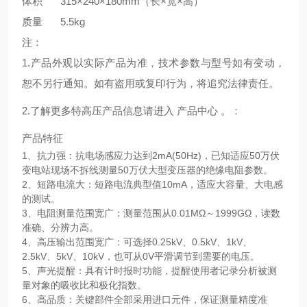
体积
315×240×180mm（长×宽×高）
质量
5.5kg
注：
1.产品外观以实际产品为准，技术参数与型号如有变动，
恕不另行通知。如有盗用或复印行为，将追究法律责任。
2.了解更多特高压产品信息请进入 产品中心 。：
产品特征
1、抗力强：抗电场感应力达到2mA(50Hz)，已知适应50万伏
变电站现场不拆线测量50万伏大型变压器的绝缘电阻参数。
2、短路电流大：短路电流典型值10mA，适应大容量、大电感
的测试。
3、电阻测量范围宽广：测量范围从0.01MΩ～1999GΩ，读数
准确、分辨力高。
4、高压输出范围宽广：可选择0.25kV、0.5kV、1kV、
2.5kV、5kV、10kV，也可从0V平滑调节到需要的电压。
5、声光提醒：具有计时报时功能，提醒使用者记录分析被测
量对象的吸收比和极化指数。
6、高品质：关键部件全部采用进口元件，保证测量精度准