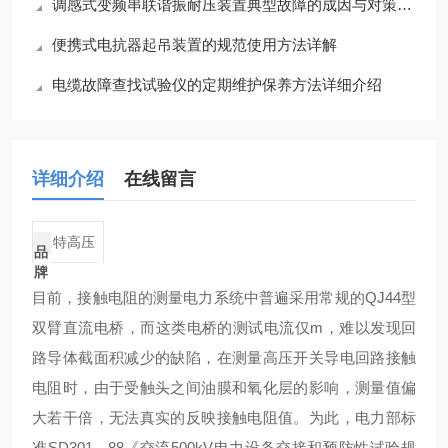
调感式变频串联谐振耐压装置典型故障的成因与对策分享
便携式电抗器起吊装置的规范使用方法详解
电缆故障查找试验仪的定期维护保养方法详细介绍
详细介绍
在线留言
特高压
品
牌
目前，接触电阻的测量电力系统中普遍采用常规的QJ44型
双臂直流电桥，而这类电桥的测试电流仅m，难以发现回
路导体截面积减少的缺陷，在测量高压开关导电回路接触
电阻时，由于受触头之间油膜和氧化层的影响，测量值偏
大若干倍，无法真实的反映接触电阻值。为此，电力部标
准SD301—88《交流500kV电力设备交接和预防性试验规