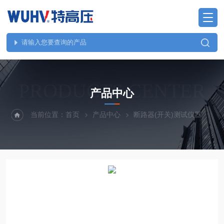
PRODUCTS CENTER
产品中心
当前位置：
首页
产品中心
断路器(开关)测试仪器
U