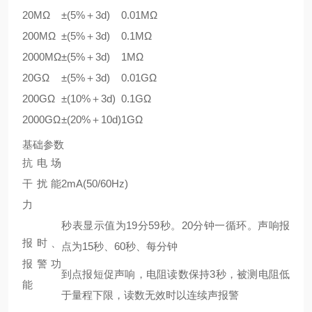
20MΩ
±(5%＋3d)
0.01MΩ
200MΩ
±(5%＋3d)
0.1MΩ
2000MΩ
±(5%＋3d)
1MΩ
20GΩ
±(5%＋3d)
0.01GΩ
200GΩ
±(10%＋3d)
0.1GΩ
2000GΩ
±(20%＋10d)
1GΩ
基础参数
抗电场
干扰能
2mA(50/60Hz)
力
秒表显示值为19分59秒。20分钟一循环。声响报
报时、
点为15秒、60秒、每分钟
报警功
到点报短促声响，电阻读数保持3秒，被测电阻低
能
于量程下限，读数无效时以连续声报警