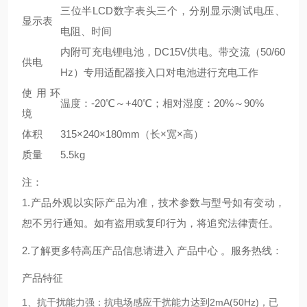
三位半LCD数字表头三个，分别显示测试电压、
显示表
电阻、时间
内附可充电锂电池，DC15V供电。带交流（50/60
供电
Hz）专用适配器接入口对电池进行充电工作
使用环
温度：-20℃～+40℃；相对湿度：20%～90%
境
体积
315×240×180mm（长×宽×高）
质量
5.5kg
注：
1.产品外观以实际产品为准，技术参数与型号如有变动，
恕不另行通知。如有盗用或复印行为，将追究法律责任。
2.了解更多特高压产品信息请进入 产品中心 。服务热线：
产品特征
1、抗干扰能力强：抗电场感应干扰能力达到2mA(50Hz)，已