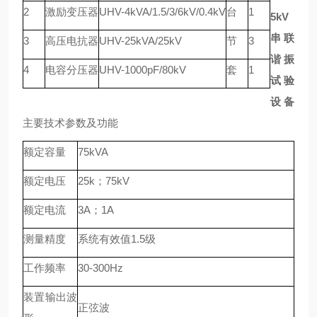
2
激励变压器
UHV-4kVA/1.5/3/6kV/0.4kV
台
1
5kV
串联
3
高压电抗器
UHV-25kVA/25kV
节
3
谐振
4
电容分压器
UHV-1000pF/80kV
套
1
试验
设备
主要技术参数及功能
额定容量
75kVA
额定电压
25k；75kV
额定电流
3A；1A
测量精度
系统有效值1.5级
工作频率
30-300Hz
装置输出波
正弦波