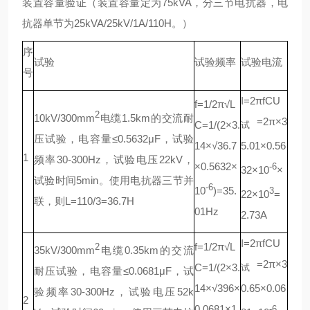
装置容量验证（装置容量定为75kVA，分三节电抗器，电
抗器单节为25kVA/25kV/1A/110H。）
序
试验
试验频率
试验电流
号
I=2πfCU
f=1/2π√L
2
10kV/300mm
电缆1.5km的交流耐
=2π×3
C=1/(2×3.
试
压试验，电容量≤0.5632μF，试验
14×√36.7
5.01×0.56
1
频率30-300Hz，试验电压22kV，
×0.5632×
-6
32×10
×
试验时间5min。使用电抗器三节并
-6
10
)=35.
3
22×10
=
联，则L=110/3=36.7H
01Hz
2.73A
I=2πfCU
f=1/2π√L
2
35kV/300mm
电缆0.35km的交流
=2π×3
C=1/(2×3.
试
耐压试验，电容量≤0.0681μF，试
14×√396×
0.65×0.06
验频率30-300Hz，试验电压52k
2
0.0681×1
-6