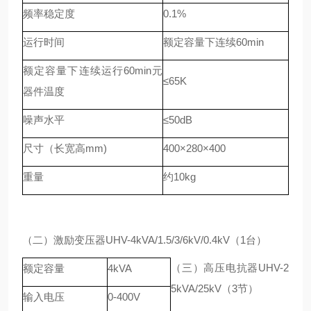
频率稳定度
0.1%
运行时间
额定容量下连续60min
额定容量下连续运行60min元
≤65K
器件温度
噪声水平
≤50dB
尺寸（长宽高mm)
400×280×400
重量
约10kg
（二）激励变压器UHV-4kVA/1.5/3/6kV/0.4kV（1台）
（三
）
高压电抗器UHV-2
额定容量
4kVA
5kVA/25kV（3节）
输入电压
0-400V