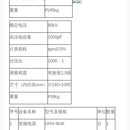
重量
约45kg
额定电压
80kV
高压电容量
1000pF
介质损耗
tgσ≤0.5%
分压比
1000：1
测量精度
有效值1.5级
尺寸（内径高mm）
∅140×1000
重量
约8kg
序号
设备名称
型号及规格
单位
数量
1
变频电源
UHV-4kW
台
1