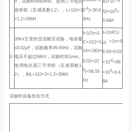
V，试验时间60min。使用三节电抗
81×10
×
-6
器串联（互感系数1.2），L=110×3
0
)=30.6
3
52×10
=
×1.2=396H
5Hz
0.68A
I=2πfCU
f=1/2π√L
35kV主变的交流耐压试验，电容量
=2π×5
C=1/(2×3.
试
≤0.02μF，试验频率45-65Hz，试验
14×√363×
6.55×0.02
3
电压不超过68kV，试验时间1min。
-
0.02×10
-6
×10
×68
使用电抗器三节串联（互感系数1.
6
)=56.55
3
×10
=0.4
2），则L=110×3×1.2=396H
Hz
8A
试验时设备组合方式