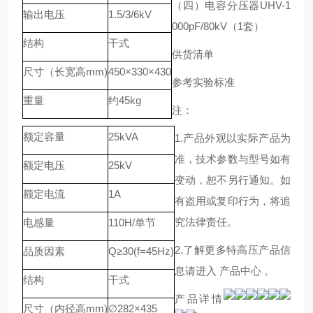
（四
）
电容分压器UHV-1
输出电压
1.5/3/6kV
000pF/80kV（1套）
结构
干式
供货清单
尺寸（长宽高mm)
450×330×430
参考实验标准
重量
约45kg
注：
额定容量
25kVA
1.产品外观以实际产品为
准，技术参数与型号如有
额定电压
25kV
变动，恕不另行通知。如
额定电流
1A
有盗用或复印行为，将追
究法律责任。
电感量
110H/单节
2.了解更多特高压产品信
品质因素
Q≥30(f=45Hz)
息请进入 产品中心 。
结构
干式
产品详情
尺寸（内径高mm)
∅282×435