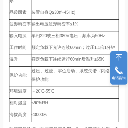
形
品质因素
装置自身Q≥30(f=45Hz)
波形畸变率
输出电压波形畸变率≤1%
输入电源
单相220或三相380V电压，频率为50Hz
工作时间
额定负载下允许连续60min；过压1.1倍1分钟
温升
额定负载下连续运行60min后温升≤65K
过压、过流、零位启动、系统失谐（闪络）等
保护功能
电话咨询
保护功能
环境温度
－20℃-55℃
相对湿度
≤90%RH
海拔高度
≤3000米