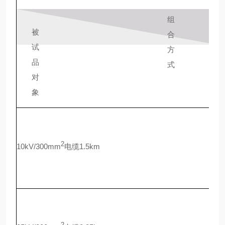
组
5
被
合
A
试
方
k
品
式
对
象
2
10kV/300mm
电缆1.5km