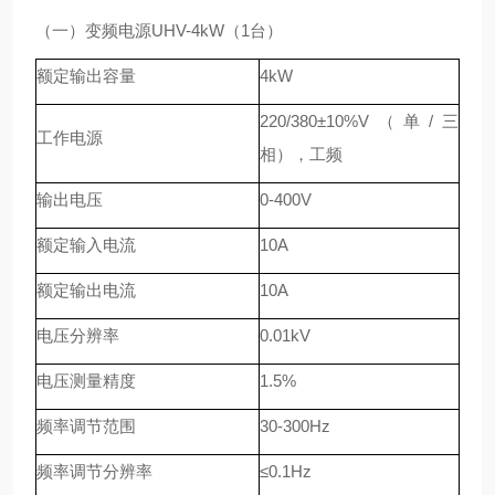
（一
）
变频电源UHV-4kW（1台）
额定输出容量
4kW
220/380±10%V（单/三
工作电源
相），工频
输出电压
0-400V
额定输入电流
10A
额定输出电流
10A
电压分辨率
0.01kV
电压测量精度
1.5%
频率调节范围
30-300Hz
频率调节分辨率
≤0.1Hz