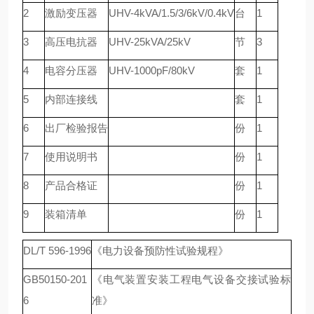
2
激励变压器
UHV-4kVA/1.5/3/6kV/0.4kV
台
1
3
高压电抗器
UHV-25kVA/25kV
节
3
4
电容分压器
UHV-1000pF/80kV
套
1
5
内部连接线
套
1
6
出厂检验报告
份
1
7
使用说明书
份
1
8
产品合格证
份
1
9
装箱清单
份
1
DL/T 596-1996
《电力设备预防性试验规程》
GB50150-201
《电气装置安装工程电气设备交接试验标
6
准》