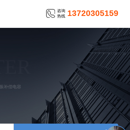
咨询
13720305159
热线
TER
谐振补偿电容