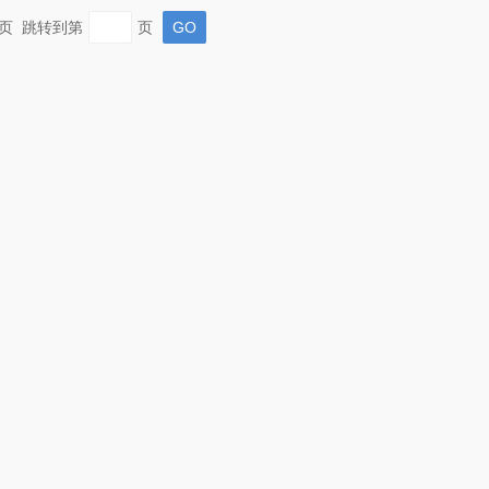
 末页 跳转到第
页