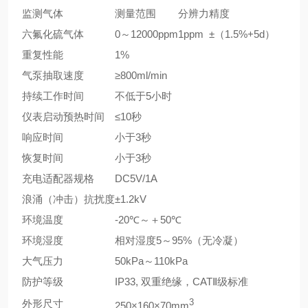
监测气体
测量范围
分辨力
精度
六氟化硫气体
0～12000ppm
1ppm
±（1.5%+5d）
重复性能
1%
气泵抽取速度
≥800ml/min
持续工作时间
不低于5小时
仪表启动预热时间
≤10秒
响应时间
小于3秒
恢复时间
小于3秒
充电适配器规格
DC5V/1A
浪涌（冲击）抗扰度
±1.2kV
环境温度
-20℃～＋50℃
环境湿度
相对湿度5～95%（无冷凝）
大气压力
50kPa～110kPa
防护等级
IP33, 双重绝缘，CATⅡ级标准
外形尺寸
3
250×160×70mm