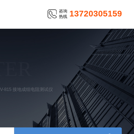
咨询
13720305159
热线
TER
HV-815 接地成组电阻测试仪