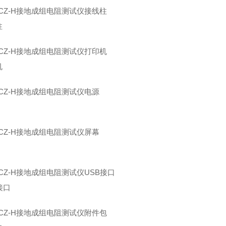
柱
机
接口