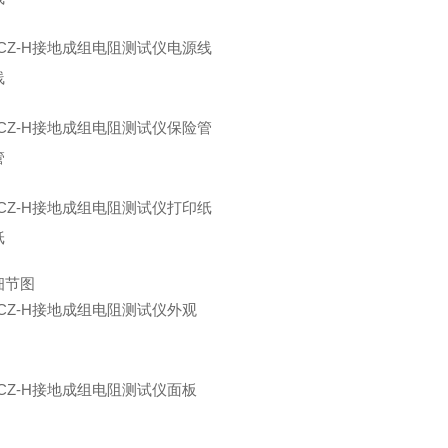
线
管
纸
细节图