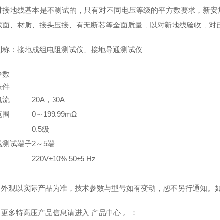
对接地线基本是不测试的，只有对不同电压等级的平方数要求，新安
截面、材质、接头压接、有无断芯等全面质量，以对新地线验收，对
别称：接地成组电阻测试仪、接地导通测试仪
参数
条件
电流
20A，30A
范围
0～199.99mΩ
0.5级
线测试端子
2～5端
220V±10% 50±5 Hz
产品外观以实际产品为准，技术参数与型号如有变动，恕不另行通知。
解更多特高压产品信息请进入 产品中心 。：