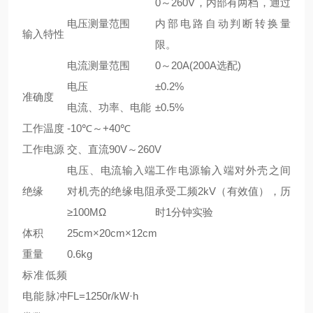
0～260V，内部有两档，通过
电压测量范围
内部电路自动判断转换量
输入特性
限。
电流测量范围
0～20A(200A选配)
电压
±0.2%
准确度
电流、功率、电能
±0.5%
工作温度
-10℃～+40℃
工作电源
交、直流90V～260V
电压、电流输入端
工作电源输入端对外壳之间
绝缘
对机壳的绝缘电阻
承受工频2kV（有效值），历
≥100MΩ
时1分钟实验
体积
25cm×20cm×12cm
重量
0.6kg
标准低频
电能脉冲
FL=1250r/kW·h