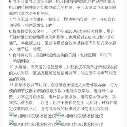
6.电压回路自动切换量限：电压回路由内部电路自动判断输入
电压的范围并随时切换到适合的档位。不会因测试电压超量限
而对仪器本身有所损坏。
7.当电压或电流钳有一相接反（即功率为负值）时，分析仪自
动报警（扬声器发出响声）。
8.校表数据长久保存，一次可存储200块表的校验数据，用户
可随时通过按键翻看查阅和删除；也可通过232串口和计算机
通讯，将数据上传，通过专用后台软件以数据库的形式保存起
来，便于统一管理。
9.真时钟功能，能随时查阅当前的日期（包括星期）和时间
（精确到秒）。
10.大屏幕、高亮度的液晶显示，并配有汉字菜单提示实现友好
的人机对话，液晶亮度可通过按键调节，能适应不同季节对液
晶的影响。
11.新增系数调节功能，通过组合按键进入系数修改界面，可方
便的调节仪器 内部的各项系数（电能高频常数、电能线性系
数、力率点补偿系数、电压指示值系数、电流指示值系数、功
率指示值系数），注意：用户不要轻易使用 此功能，只有在确
定仪器精度不足，并有高等级的标准时才可使用此项功能。