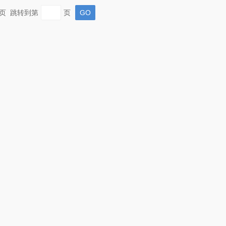
 末页 跳转到第
页