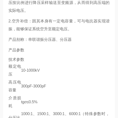
压按比例进行降压采样输送至变频源，从而得到高压端的
实际电压。
2.空升补偿：因其本身有一定电容量，可与电抗器实现谐
振，能够保证系统空升至额定电压。
产品别称：串联谐振分压器、分压器
产品参数
技术参数
额定电
10-1000kV
压
高压电
300pF-3000pF
容量
介质损
tgσ≤0.5%
耗
1000:1、1500:1、3000:1、6000:1（特殊参数时，
分压比