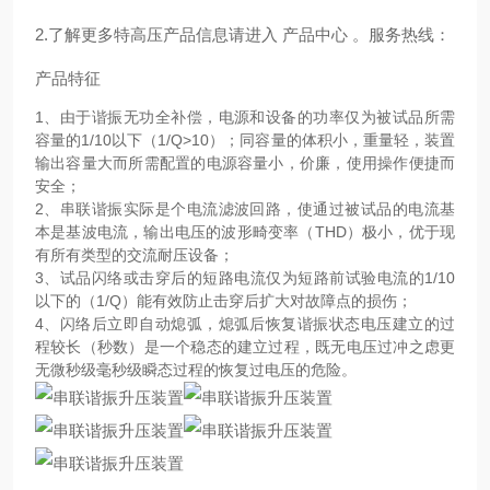
2.了解更多特高压产品信息请进入 产品中心 。服务热线：
产品特征
1、由于谐振无功全补偿，电源和设备的功率仅为被试品所需
容量的1/10以下（1/Q>10）；同容量的体积小，重量轻，装置
输出容量大而所需配置的电源容量小，价廉，使用操作便捷而
安全；
2、串联谐振实际是个电流滤波回路，使通过被试品的电流基
本是基波电流，输出电压的波形畸变率（THD）极小，优于现
有所有类型的交流耐压设备；
3、试品闪络或击穿后的短路电流仅为短路前试验电流的1/10
以下的（1/Q）能有效防止击穿后扩大对故障点的损伤；
4、闪络后立即自动熄弧，熄弧后恢复谐振状态电压建立的过
程较长（秒数）是一个稳态的建立过程，既无电压过冲之虑更
无微秒级毫秒级瞬态过程的恢复过电压的危险。