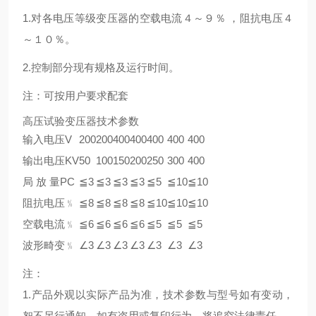
1.对各电压等级变压器的空载电流４～９％ ，阻抗电压４
～１０％。
2.控制部分现有规格及运行时间。
注：可按用户要求配套
高压试验变压器技术参数
输入电压V
200
200
400
400
400
400
400
输出电压KV
50
100
150
200
250
300
400
局 放 量PC
≦3
≦3
≦3
≦3
≦5
≦10
≦10
阻抗电压﹪
≦8
≦8
≦8
≦8
≦10
≦10
≦10
空载电流﹪
≦6
≦6
≦6
≦6
≦5
≦5
≦5
波形畸变﹪
∠3
∠3
∠3
∠3
∠3
∠3
∠3
注：
1.产品外观以实际产品为准，技术参数与型号如有变动，
恕不另行通知。如有盗用或复印行为，将追究法律责任。