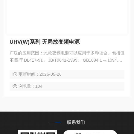
UHV(W)系列 无局放变频电源
广泛的应用范围：此款变频电源可以应用于多种场合。包括但
不限于DL417-91、JB/T9641-1999、GB1094.1～1094.5-8
5、GB6451.1～6451.5-86等。采用非侵入式检测方式，可以
更新时间：2026-05-26
在不破坏被测对象的情况下完成测试工作。
浏览量：104
联系我们