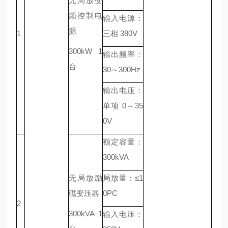
无局放变
频控制电
输入电源：
源
1
三相 380V
300kW 1
输出频率：
台
30～300Hz
输出电压：
单项 0～35
0V
额定容量：
300kVA
无局放励
局放量：≤1
磁变压器
0PC
2
300kVA 1
输入电压：