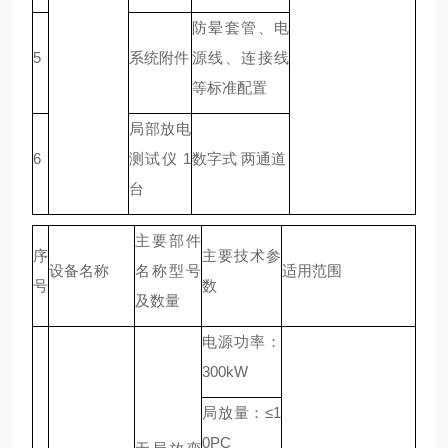
防晕套管、电
5
系统附件
源线、连接线
等标准配置
局部放电
6
测试仪 1
数字式 两通道
台
主要部件
序
主要技术参
设备名称
名称型号
适用范围
号
数
及数量
电源功率：
300kW
局放量：≤1
0PC