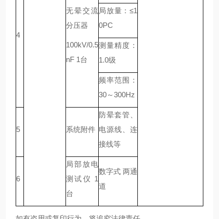
无晕交流
局放量：≤1
分压器
0PC
4
100kV/0.5
测量精度：
nF 1台
1.0级
频率范围：
30～300Hz
防晕套管、
5
系统附件
电源线、连
接线等
局部放电
数字式 两通
6
测试仪 1
道
台
如有盗用或复印行为，将追究法律责任。