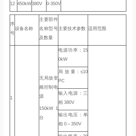
12
450kW
380V
0-350V
主要部件
序
设备名称
名称型号
主要技术参数
适用范围
号
及数量
电源功率：15
0kW
局 放 量：≤10
无局放变
PC
频控制电
输入电源：三
源
1
相 380V
150kW 1
输出电压：单
台
相 0～350V