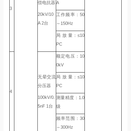
偿电抗器
A
3
20kV/10
工作频率：50
A 2台
～150Hz
局 放 量：≤10
PC
额定电压：10
0kV
无晕交流
局 放 量：≤10
分压器
PC
4
100kV/0.
测量精度：1.0
5nF 1台
级
频率范围：30
～300Hz