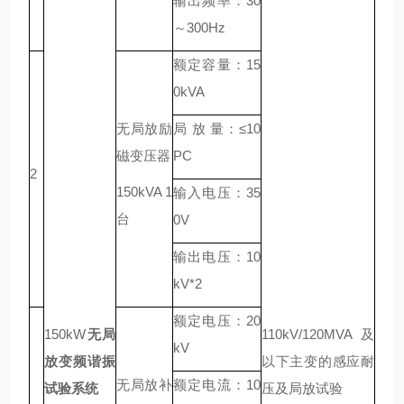
输出频率：30
～300Hz
额定容量：15
0kVA
无局放励
局 放 量：≤10
磁变压器
PC
2
150kVA 1
输入电压：35
台
0V
输出电压：10
kV*2
额定电压：20
150kW
无局
110kV/120MVA及
kV
放变频谐振
以下主变的感应耐
无局放补
额定电流：10
试验系统
压及局放试验