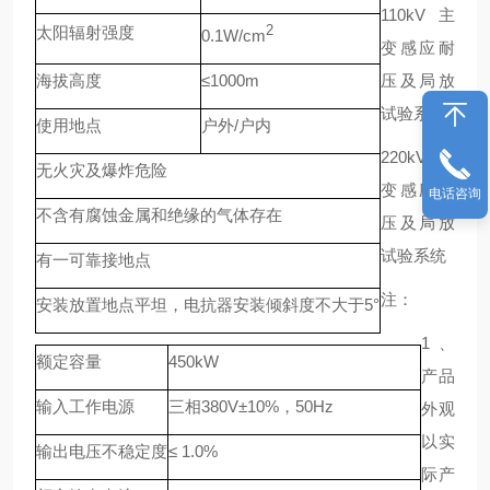
110kV主
太阳辐射强度
2
0.1W/cm
变感应耐
海拔高度
≤1000m
压及局放
试验系统
使用地点
户外/户内
220kV主
无火灾及爆炸危险
变感应耐
电话咨询
不含有腐蚀金属和绝缘的气体存在
压及局放
试验系统
有一可靠接地点
注：
安装放置地点平坦，电抗器安装倾斜度不大于5°
1、
额定容量
450kW
产品
输入工作电源
三相380V±10%，50Hz
外观
以实
输出电压不稳定度
≤ 1.0%
际产