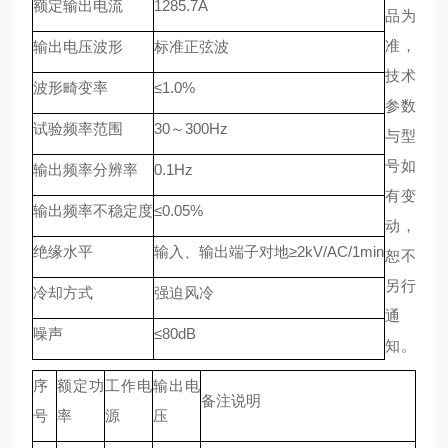
额定输出电流
1285.7A
品为
准，
输出电压波形
标准正弦波
技术
波形畸变率
≤1.0%
参数
试验频率范围
30～300Hz
与型
号如
输出频率分辨率
0.1Hz
有变
输出频率不稳定度
≤0.05%
动，
绝缘水平
输入、输出端子对地≥2kV/AC/1min
恕不
另行
冷却方式
强迫风冷
通
噪声
≤80dB
知。
序
额定功
工作电
输出电
备注说明
号
率
源
压