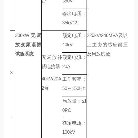
台
350V
输出电压：
35kV*2
300kW
无局
额定电压：
220kV/240MVA及以
放变频谐振
40kV
上主变的感应耐压
试验系统
及局放试验
无局放补
额定电流：
偿电抗器
20A
3
40kV/20A
工作频率：
2台
50～150Hz
局放量：≤1
0PC
额定电压：
100kV