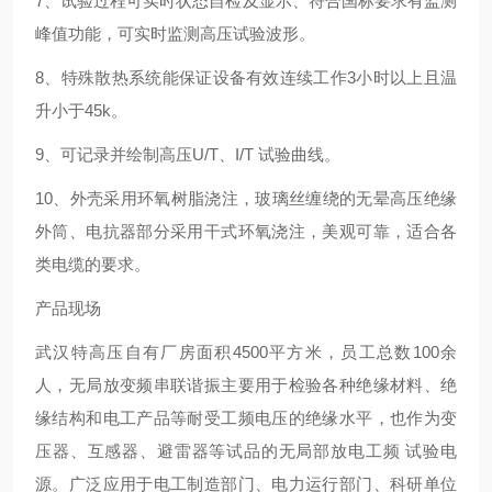
7、试验过程可实时状态自检及显示、符合国标要求有监测
峰值功能，可实时监测高压试验波形。
8、特殊散热系统能保证设备有效连续工作3小时以上且温
升小于45k。
9、可记录并绘制高压U/T、I/T 试验曲线。
10、外壳采用环氧树脂浇注，玻璃丝缠绕的无晕高压绝缘
外筒、电抗器部分采用干式环氧浇注，美观可靠，适合各
类电缆的要求。
产品现场
武汉特高压自有厂房面积4500平方米，员工总数100余
人，无局放变频串联谐振主要用于检验各种绝缘材料、绝
缘结构和电工产品等耐受工频电压的绝缘水平，也作为变
压器、互感器、避雷器等试品的无局部放电工频 试验电
源。广泛应用于电工制造部门、电力运行部门、科研单位