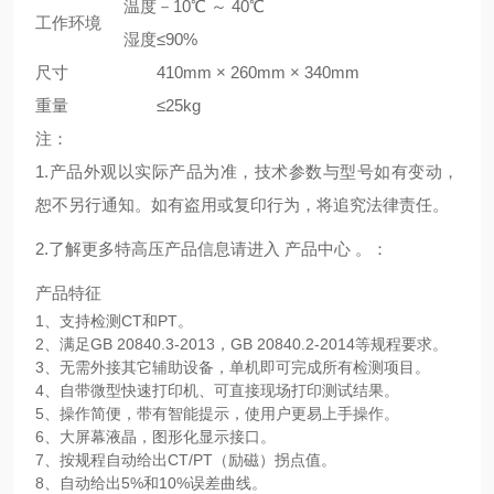
温度
－10℃ ～ 40℃
工作环境
湿度
≤90%
尺寸
410mm × 260mm × 340mm
重量
≤25kg
注：
1.产品外观以实际产品为准，技术参数与型号如有变动，
恕不另行通知。如有盗用或复印行为，将追究法律责任。
2.了解更多特高压产品信息请进入 产品中心 。：
产品特征
1、支持检测CT和PT。
2、满足GB 20840.3-2013，GB 20840.2-2014等规程要求。
3、无需外接其它辅助设备，单机即可完成所有检测项目。
4、自带微型快速打印机、可直接现场打印测试结果。
5、操作简便，带有智能提示，使用户更易上手操作。
6、大屏幕液晶，图形化显示接口。
7、按规程自动给出CT/PT（励磁）拐点值。
8、自动给出5%和10%误差曲线。