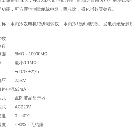
输出短路电流大，在现场环境下抗力强，能满足目前发电厂的测试要
等功能，可方便地测量绝缘电阻，吸收比，极化指数等参数。
别称：水内冷发电机绝缘测试仪、水内冷绝缘测试仪、发电机绝缘测
参数
参数
范围
5MΩ～10000MΩ
率
最小0.1MΩ
±(10% ±2字)
电压
2.5kV
短路电流
≥3mA
方式
点阵液晶显示器
方式
AC220V
温度
0～40℃
湿度
<90%，无结露