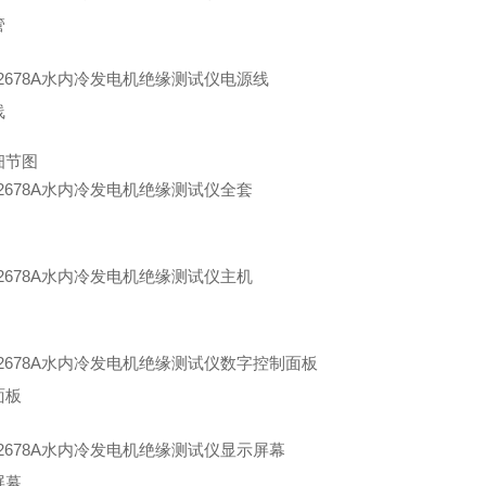
管
线
细节图
面板
屏幕