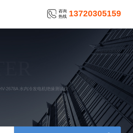
咨询
13720305159
热线
TER
HV-2678A 水内冷发电机绝缘测试仪