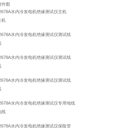
附件图
主机
线
线
线
地线