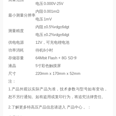
电压
0.000V-25V
内阻
0.001mΩ
最小测量分辨率
电压
1mV
内阻
±0.5%rdg±6dgt
测量精度
电压
±0.2%rdg±6dgt
供电电源
12V，可充电锂电池
功率消耗
待机8小时
存储容量
64Mbit Flash + 8G SD卡
液晶
5寸彩色触摸屏
尺寸
220mm x 170mm x 52mm
注：
1.产品外观以实际产品为准，技术参数与型号如有变动，
恕不另行通知。如有盗用或复印行为，将追究法律责任。
2.了解更多特高压产品信息请进入 产品中心 。：