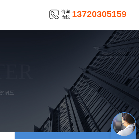
咨询
13720305159
热线
TER
手套)耐压