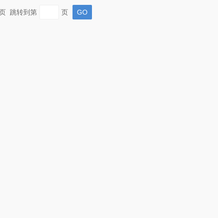
 末页 跳转到第
页