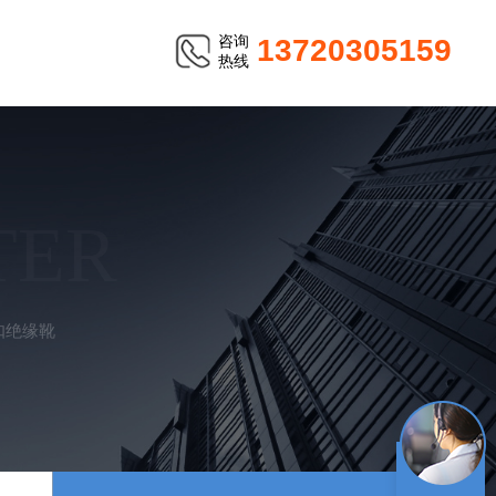
咨询
13720305159
热线
TER
脱扣绝缘靴