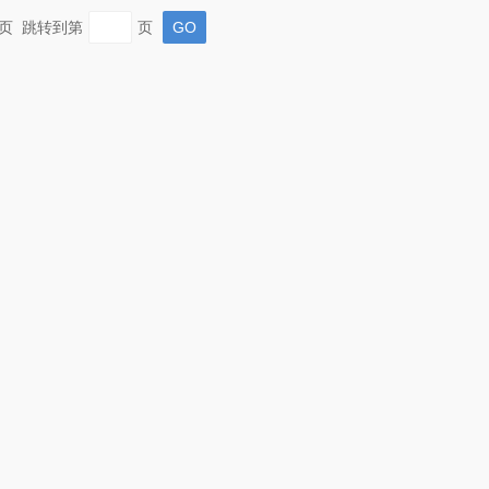
 末页 跳转到第
页